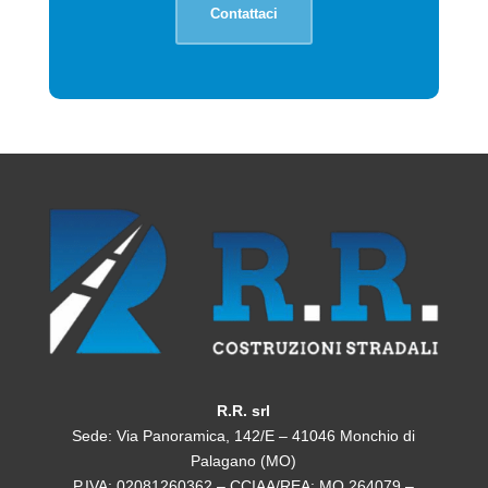
Contattaci
R.R. srl
Sede: Via Panoramica, 142/E – 41046 Monchio di
Palagano (MO)
P.IVA: 02081260362 – CCIAA/REA: MO 264079 –