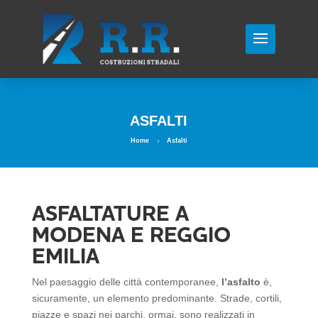
ASFALTI
Home
Asfalti
5
ASFALTATURE A
MODENA E REGGIO
EMILIA
Nel paesaggio delle città contemporanee,
l’asfalto
è,
sicuramente, un elemento predominante. Strade, cortili,
piazze e spazi nei parchi, ormai, sono realizzati in