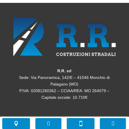
R.R. srl
Sede: Via Panoramica, 142/E – 41046 Monchio di
Palagano (MO)
P.IVA: 02081260362 – CCIAA/REA: MO 264079 –
Capitale sociale: 10.710€



