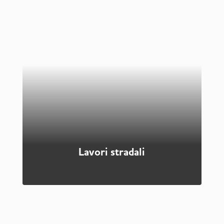
Le
opere di urbanizzazione
sono costituite da
quelle strutture e quei servizi necessari a rendere
un
insediamento
adatto ad accogliere nuovi
abitanti. Le urbanizzazioni si dividono in primarie,
comprendenti strade, fognature e tubature, e
secondarie, riguardanti la realizzazione di edifici
pubblici, come scuole, asili e impianti sportivi
Scopri di più
Lavori stradali