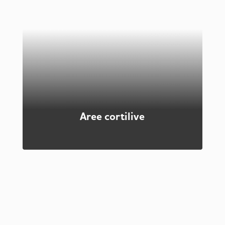
Spesso, in edilizia si rende necessario eseguire
demolizioni controllate di edifici o parti di essi,
qualora fossero compromessi o pericolanti. Per
l'esecuzione di tali lavori è necessario utilizzare
macchine specifiche e personale adeguatamente
formato, così come previsto dalle normative
vigenti. Continua a leggere per scoprire ulteriori
dettagli!
Scopri di più
Aree cortilive