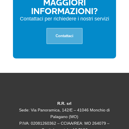
MAGGIORI
INFORMAZIONI?
L'azienda R.R. è in possesso dell'attestazione SOA
della categoria OG3, che le consente di partecipare
Contattaci per richiedere i nostri servizi
alle gare d'appalto per l'esecuzione di lavori pubblici
su tutto il territorio nazionale e in particolare nelle
province di Reggio Emilia e Modena.
Contattaci
Scopri di più
R.R. srl
Sede: Via Panoramica, 142/E – 41046 Monchio di
Palagano (MO)
P.IVA: 02081260362 – CCIAA/REA: MO 264079 –