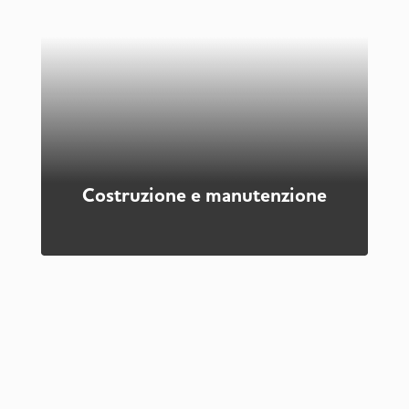
Le aree cortilive sono degli spazi collocati
all'esterno di condomini o abitazioni private
destinate alla realizzazione di parcheggi per
automobili o alla creazione di un'area relax
corredata da un'ampia zona verde. Esse hanno
caratteristiche diverse a seconda della
destinazione d'uso delle aree. Per la realizzazione
di aree cortilive, rivolgiti a noi!
Scopri di più
Costruzione e manutenzione