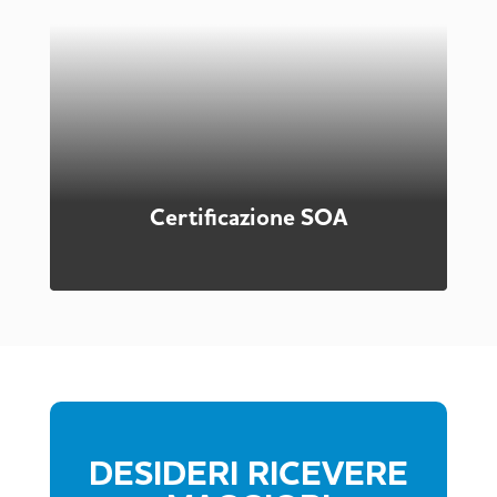
Tra le opere di urbanizzazione primaria, la
costruzione delle strade è, sicuramente, una delle
attività di maggior rilievo.
La costruzione delle strade urbane, infatti, è una
delle attività essenziali su cui si fonda la
convivenza civile all'interno di una società.
Scopri di più
Certificazione SOA
DESIDERI RICEVERE