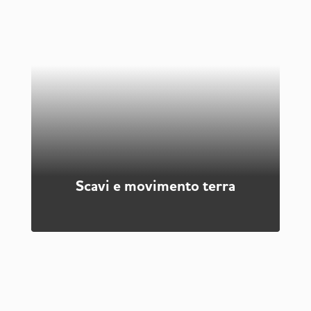
Le
fognature
sono il complesso delle
canalizzazioni poste sotto il livello del manto
stradale, con la funzione di raccogliere e smaltire le
acque reflue e superficiali lontano dai centri abitati,
sia che queste derivino da abitazioni private sia
che siano di derivazione industriale. La nostra
azienda si occupa della realizzazione degli scavi
necessari alla posa delle tubazioni.
Scopri di più
Scavi e movimento terra