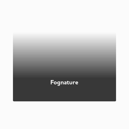
Le strade sono infrastrutture di importanza
strategica per un paese civile. Per questo motivo
devono essere sempre mantenute in perfetta
efficienza. La ditta R.R. è specializzata nella
realizzazione di lavori stradali, con fresatura e
asfaltatura del manto stradale. Operiamo
soprattutto nelle province di Modena e Reggio
Emilia.
Scopri di più
Fognature