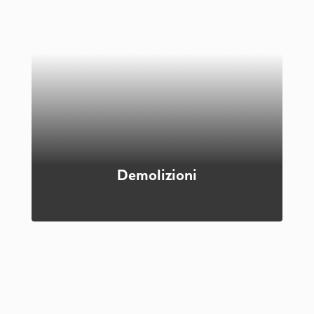
In riferimento all'edilizia civile, quella della
movimentazione terra e degli scavi è una fase
preliminare, che ha la funzione di preparare le basi
su cui verranno costruiti i futuri edifici. R.R. srl si
occupa della realizzazione di scavi e movimento
terra con l'ausilio di attrezzature specifiche nelle
province di Modena e Reggio Emilia.
Scopri di più
Demolizioni