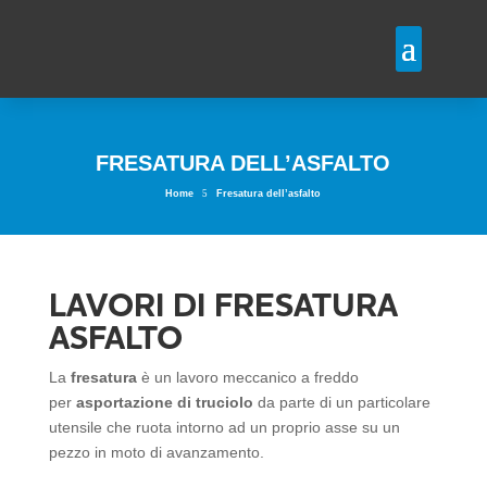
FRESATURA DELL’ASFALTO
5
Home
Fresatura dell’asfalto
LAVORI DI FRESATURA
ASFALTO
La
fresatura
è un lavoro meccanico a freddo
per
asportazione di truciolo
da parte di un particolare
utensile che ruota intorno ad un proprio asse su un
pezzo in moto di avanzamento.