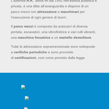
L’azienda
R.R.
, attiva fin dal 1992 nell’edilizia pubblica e
privata, è una ditta all’avanguardia e dispone di un
parco mezzi con
attrezzature
e
macchinari
per
l’esecuzione di ogni genere di lavori.
Il
parco mezzi
è composto da autocarri di diversa
portata, escavatori, una vibrofinitrice e vari rulli vibranti,
una
macchina fresatrice
e un
martello demolitore
.
Tutte le attrezzature sopramenzionate sono sottoposte
a
verifiche periodiche
e sono provviste
di
certificazioni
, così come previsto dalla legge.