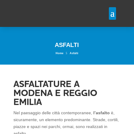
ASFALTI
5
Home
Asfalti
ASFALTATURE A
MODENA E REGGIO
EMILIA
Nel paesaggio delle città contemporanee,
l’asfalto
è,
sicuramente, un elemento predominante. Strade, cortili,
piazze e spazi nei parchi, ormai, sono realizzati in
asfalto.