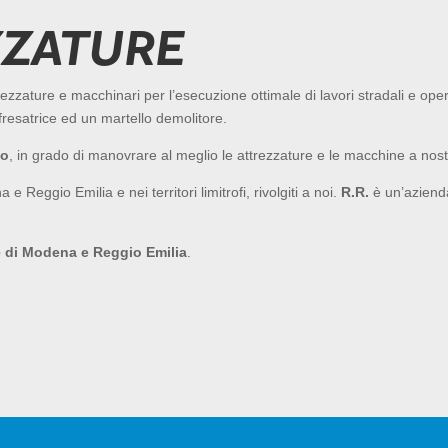
ZZATURE
rezzature e macchinari per l’esecuzione ottimale di lavori stradali e ope
a fresatrice ed un martello demolitore.
to
, in grado di manovrare al meglio le attrezzature e le macchine a nost
 Reggio Emilia e nei territori limitrofi, rivolgiti a noi.
R.R.
è un’azienda
e di Modena e Reggio Emilia
.