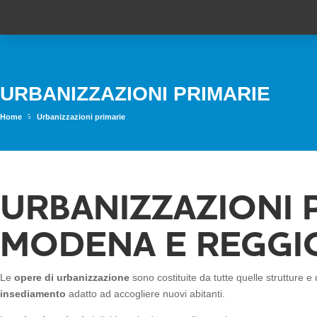
URBANIZZAZIONI PRIMARIE
Home
Urbanizzazioni primarie
5
URBANIZZAZIONI 
MODENA E REGGIO
Le
opere di urbanizzazione
sono costituite da tutte quelle strutture 
insediamento
adatto ad accogliere nuovi abitanti.