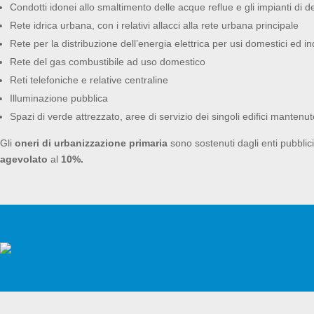
Condotti idonei allo smaltimento delle acque reflue e gli impianti di 
Rete idrica urbana, con i relativi allacci alla rete urbana principale
Rete per la distribuzione dell’energia elettrica per usi domestici ed ind
Rete del gas combustibile ad uso domestico
Reti telefoniche e relative centraline
Illuminazione pubblica
Spazi di verde attrezzato, aree di servizio dei singoli edifici mantenu
Gli
oneri di urbanizzazione
primaria
sono sostenuti dagli enti pubblici
agevolato
al
10%.