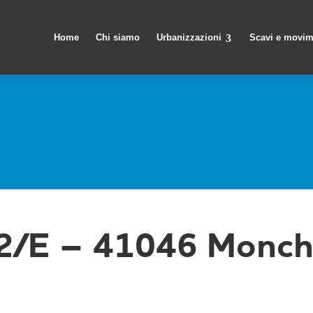
Home
Chi siamo
Urbanizzazioni
Scavi e movim
42/E – 41046 Monchi