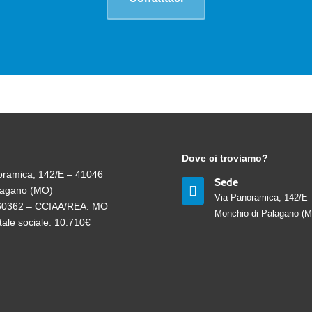
Dove ci troviamo?
oramica, 142/E – 41046
Sede

lagano (MO)
Via Panoramica, 142/E 
260362 – CCIAA/REA: MO
Monchio di Palagano (
ale sociale: 10.710€