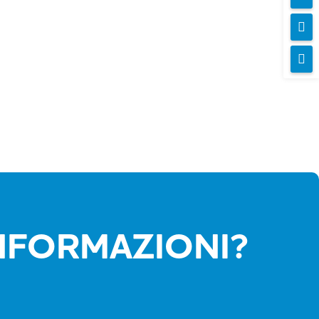


INFORMAZIONI?