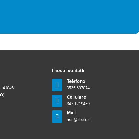
I nostri contatti
Telefono

– 41046
0536 897074
MO)
Cellulare

347 1719439
Mail

rrsrl@libero.it