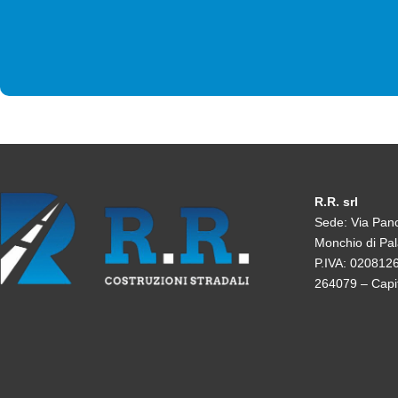
R.R. srl
Sede: Via Pan
Monchio di Pa
P.IVA: 02081
264079 – Capit