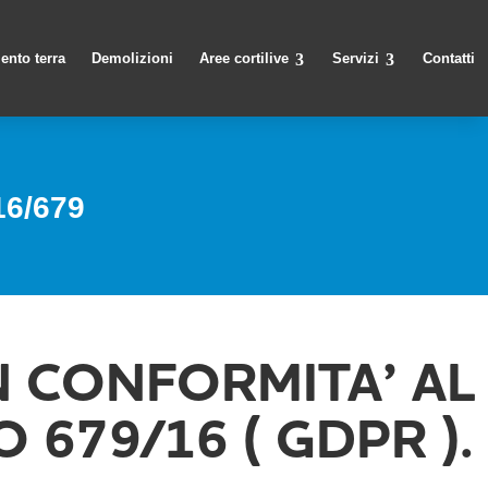
ento terra
Demolizioni
Aree cortilive
Servizi
Contatti
6/679
N CONFORMITA’ AL
79/16 ( GDPR ).