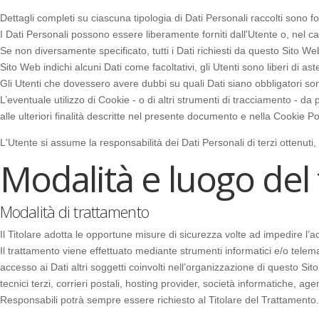
Dettagli completi su ciascuna tipologia di Dati Personali raccolti sono for
I Dati Personali possono essere liberamente forniti dall'Utente o, nel ca
Se non diversamente specificato, tutti i Dati richiesti da questo Sito We
Sito Web indichi alcuni Dati come facoltativi, gli Utenti sono liberi di a
Gli Utenti che dovessero avere dubbi su quali Dati siano obbligatori sono
L’eventuale utilizzo di Cookie - o di altri strumenti di tracciamento - da pa
alle ulteriori finalità descritte nel presente documento e nella Cookie Po
L'Utente si assume la responsabilità dei Dati Personali di terzi ottenuti
Modalità e luogo del 
Modalità di trattamento
Il Titolare adotta le opportune misure di sicurezza volte ad impedire l’a
Il trattamento viene effettuato mediante strumenti informatici e/o telemat
accesso ai Dati altri soggetti coinvolti nell’organizzazione di questo Si
tecnici terzi, corrieri postali, hosting provider, società informatiche,
Responsabili potrà sempre essere richiesto al Titolare del Trattamento.