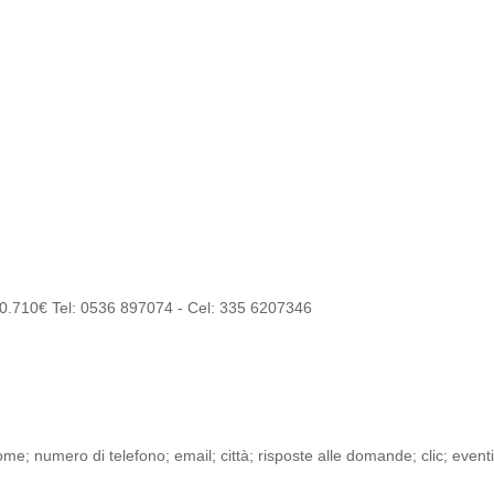
10.710€ Tel: 0536 897074 - Cel: 335 6207346
me; numero di telefono; email; città; risposte alle domande; clic; eventi