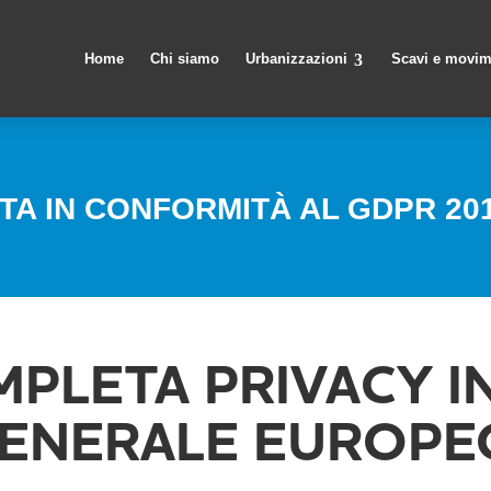
Home
Chi siamo
Urbanizzazioni
Scavi e movim
A IN CONFORMITÀ AL GDPR 201
PLETA PRIVACY I
NERALE EUROPEO 6