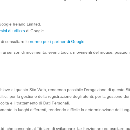
oogle Ireland Limited.
mini di utilizzo
di Google.
 di consultare le
norme per i partner di Google
.
elativi ai sensori di movimento; eventi touch; movimenti del mouse; posizi
chiave di questo Sito Web, rendendo possibile l’erogazione di questo S
ici, per la gestione della registrazione degli utenti, per la gestione d
olta e il trattamento di Dati Personali.
amente in luoghi differenti, rendendo difficile la determinazione del luo
d. che consente al Titolare di sviluppare, far funzionare ed ospitare q