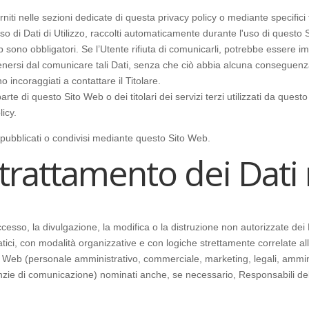
niti nelle sezioni dedicate di questa privacy policy o mediante specifici te
so di Dati di Utilizzo, raccolti automaticamente durante l'uso di questo 
b sono obbligatori. Se l’Utente rifiuta di comunicarli, potrebbe essere im
stenersi dal comunicare tali Dati, senza che ciò abbia alcuna conseguenza 
 incoraggiati a contattare il Titolare.
rte di questo Sito Web o dei titolari dei servizi terzi utilizzati da questo S
licy.
, pubblicati o condivisi mediante questo Sito Web.
trattamento dei Dati 
ccesso, la divulgazione, la modifica o la distruzione non autorizzate dei 
ici, con modalità organizzative e con logiche strettamente correlate alle 
to Web (personale amministrativo, commerciale, marketing, legali, amminis
 agenzie di comunicazione) nominati anche, se necessario, Responsabili de